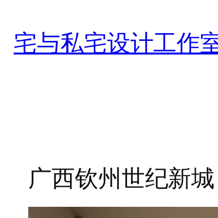
跳
至
宅与私宅设计工作
内
容
广西钦州世纪新城