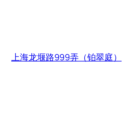
上海龙堰路999弄（铂翠庭）