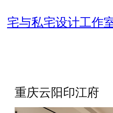
跳
至
宅与私宅设计工作
内
容
重庆云阳印江府